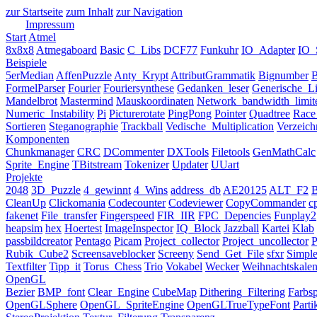
zur Startseite
zum Inhalt
zur Navigation
Impressum
Start
Atmel
8x8x8
Atmegaboard
Basic
C_Libs
DCF77
Funkuhr
IO_Adapter
IO_S
Beispiele
5erMedian
AffenPuzzle
Anty_Krypt
AttributGrammatik
Bignumber
B
FormelParser
Fourier
Fouriersynthese
Gedanken_leser
Generische_Li
Mandelbrot
Mastermind
Mauskoordinaten
Network_bandwidth_limit
Numeric_Instability
Pi
Picturerotate
PingPong
Pointer
Quadtree
Race
Sortieren
Steganographie
Trackball
Vedische_Multiplication
Verzeic
Komponenten
Chunkmanager
CRC
DCommenter
DXTools
Filetools
GenMathCalc
Sprite_Engine
TBitstream
Tokenizer
Updater
UUart
Projekte
2048
3D_Puzzle
4_gewinnt
4_Wins
address_db
AE20125
ALT_F2
B
CleanUp
Clickomania
Codecounter
Codeviewer
CopyCommander
c
fakenet
File_transfer
Fingerspeed
FIR_IIR
FPC_Depencies
Funplay2
heapsim
hex
Hoertest
ImageInspector
IQ_Block
Jazzball
Kartei
Klab
passbildcreator
Pentago
Picam
Project_collector
Project_uncollector
P
Rubik_Cube2
Screensaveblocker
Screeny
Send_Get_File
sfxr
Simp
Textfilter
Tipp_it
Torus_Chess
Trio
Vokabel
Wecker
Weihnachtskalen
OpenGL
Bezier
BMP_font
Clear_Engine
CubeMap
Dithering_Filtering
Farbs
OpenGLSphere
OpenGL_SpriteEngine
OpenGLTrueTypeFont
Parti