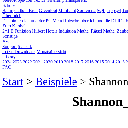
StereoProjektion
Textur_Filterung
Transparenz
Schule
Baum
Galton_Brett
Greenfoot
MiniPaint
Sortieren2
SQL
Tippsy3
Tu
Über mich
Das bin ich
Ich und der PC
Mein Hubschrauber
Ich und die DLRG
J
Zum Knobeln
2=1
E Funktion
Hilbert Hotels
Induktion
Mathe_Rätsel
Mathe_Zaube
Sonstige
Ascii
Support
Statistik
Letzte Downloads
Monatsübersicht
History
2024
2023
2022
2021
2020
2019
2018
2017
2016
2015
2014
2013
2
FAQ
Start
>
Beispiele
> Shannon
Shannon