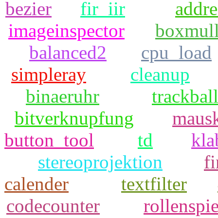
bezier
fir_iir
addr
imageinspector
boxmull
balanced2
cpu_load
simpleray
cleanup
binaeruhr
trackbal
bitverknupfung
mausk
button_tool
td
kla
stereoprojektion
f
calender
textfilter
codecounter
rollenspie