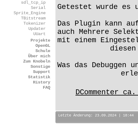
sdl_tcp_ip
Getestet wurde es 
Serial
Sprite_Engine
TBitstream
Das Plugin kann au
Tokenizer
Updater
auch Mehrere Selek
UUart
mit einem Eingeste
Projekte
OpenGL
diesen
Schule
Über mich
Zum Knobeln
Was das Debuggen u
Sonstige
Support
erle
Statistik
History
FAQ
DCommenter ca.
Letzte Änderung: 23.09.2024 | 18:44