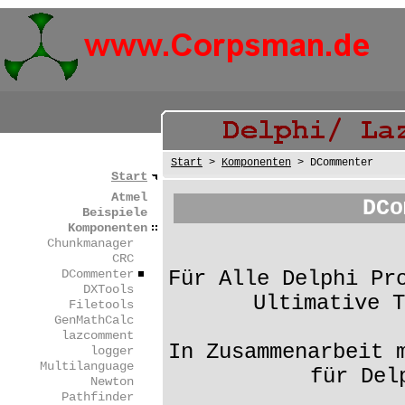
Start
>
Komponenten
> DCommenter
Start
Atmel
DCo
Beispiele
Komponenten
Chunkmanager
CRC
DCommenter
Für Alle Delphi Pr
DXTools
Ultimative T
Filetools
GenMathCalc
lazcomment
In Zusammenarbeit 
logger
Multilanguage
für Del
Newton
Pathfinder